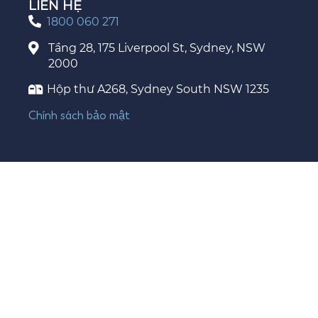
LIÊN HỆ
1800 060 271
Tầng 28, 175 Liverpool St, Sydney, NSW
2000
Hộp thư A268, Sydney South NSW 1235
Chính sách bảo mật